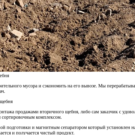
ебня
оительного мусора и сэкономить на его вывозе. Мы перерабатыв
ач.
 щебня
монтажа продажами вторичного щебня, либо сам заказчик с удов
м сортировочным комплексом.
ой подготовки и магнитным сепаратором который установлен н
кается и получается чистый продукт.