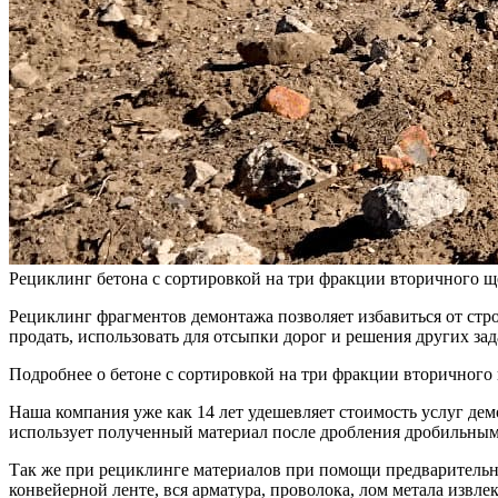
Рециклинг бетона с сортировкой на три фракции вторичного щ
Рециклинг фрагментов демонтажа позволяет избавиться от стр
продать, использовать для отсыпки дорог и решения других зад
Подробнее о бетоне с сортировкой на три фракции вторичного
Наша компания уже как 14 лет удешевляет стоимость услуг де
использует полученный материал после дробления дробильны
Так же при рециклинге материалов при помощи предварительн
конвейерной ленте, вся арматура, проволока, лом метала извле