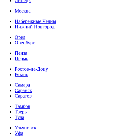
Липецк
Москва
Набережные Челны
Нижний Новгород
Орел
Оренбург
Пенза
Пермь
Ростов-на-Дону
Рязань
Самара
Саранск
Саратов
Тамбов
Тверь
Тула
Ульяновск
Уфа