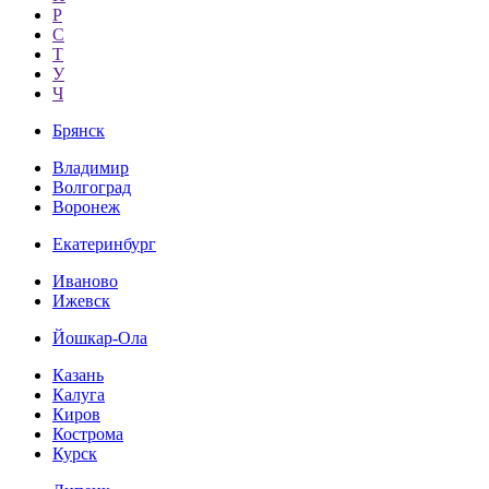
Р
С
Т
У
Ч
Брянск
Владимир
Волгоград
Воронеж
Екатеринбург
Иваново
Ижевск
Йошкар-Ола
Казань
Калуга
Киров
Кострома
Курск