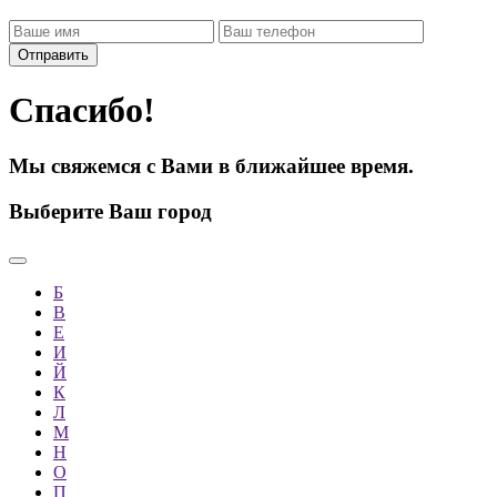
Спасибо!
Мы свяжемся с Вами в ближайшее время.
Выберите Ваш город
Б
В
Е
И
Й
К
Л
М
Н
О
П