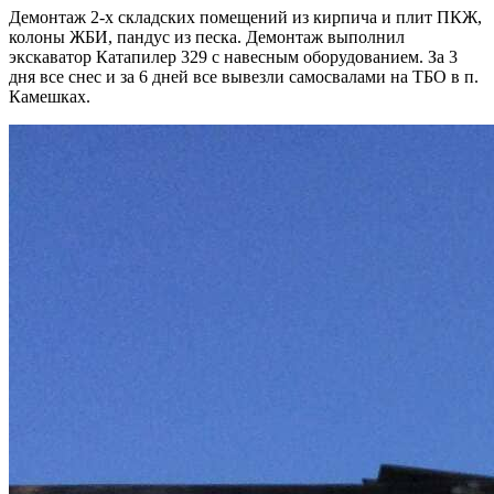
Демонтаж 2-х складских помещений из кирпича и плит ПКЖ,
колоны ЖБИ, пандус из песка. Демонтаж выполнил
экскаватор Катапилер 329 с навесным оборудованием. За 3
дня все снес и за 6 дней все вывезли самосвалами на ТБО в п.
Камешках.