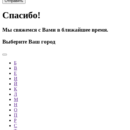
Спасибо!
Мы свяжемся с Вами в ближайшее время.
Выберите Ваш город
Б
В
Е
И
Й
К
Л
М
Н
О
П
Р
С