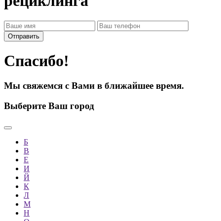
рециклинга
Спасибо!
Мы свяжемся с Вами в ближайшее время.
Выберите Ваш город
Б
В
Е
И
Й
К
Л
М
Н