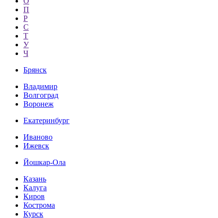
О
П
Р
С
Т
У
Ч
Брянск
Владимир
Волгоград
Воронеж
Екатеринбург
Иваново
Ижевск
Йошкар-Ола
Казань
Калуга
Киров
Кострома
Курск